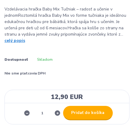
Vzdelávacia hračka Baby Mix Tučniak – radosť a učenie v
jednomRoztomilá hračka Baby Mix vo forme tučniaka je ideálnou
edukačnou hračkou pre bábätká, ktorá spája hru s učením. Je
určená pre deti už od 6 mesiacov.Hračka sa kolíše zo strany na
stranu a vydáva jemné zvuky pripomínajúce zvončeky, ktoré z...
celý popis
Dostupnosť
Skladom
Nie sme platcovia DPH
12,90 EUR
Pridať do košíka