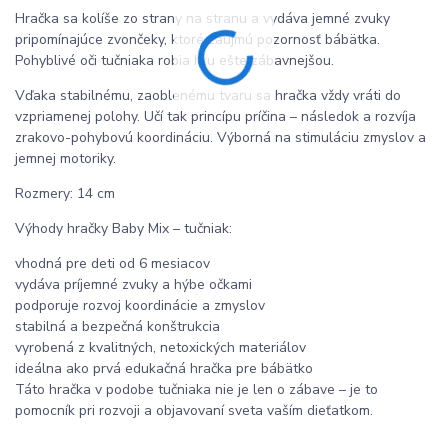
Hračka sa kolíše zo strany na stranu a vydáva jemné zvuky
pripomínajúce zvončeky, ktoré zaujmú pozornosť bábätka.
Pohyblivé oči tučniaka robia hru ešte zábavnejšou.
Vďaka stabilnému, zaoblenému tvaru sa hračka vždy vráti do
vzpriamenej polohy. Učí tak princípu príčina – následok a rozvíja
zrakovo-pohybovú koordináciu. Výborná na stimuláciu zmyslov a
jemnej motoriky.
Rozmery: 14 cm
Výhody hračky Baby Mix – tučniak:
vhodná pre deti od 6 mesiacov
vydáva príjemné zvuky a hýbe očkami
podporuje rozvoj koordinácie a zmyslov
stabilná a bezpečná konštrukcia
vyrobená z kvalitných, netoxických materiálov
ideálna ako prvá edukačná hračka pre bábätko
Táto hračka v podobe tučniaka nie je len o zábave – je to
pomocník pri rozvoji a objavovaní sveta vaším dieťatkom.