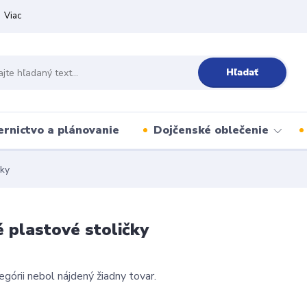
Viac
Hľadať
ernictvo a plánovanie
Dojčenské oblečenie
čky
 plastové stoličky
egórii nebol nájdený žiadny tovar.