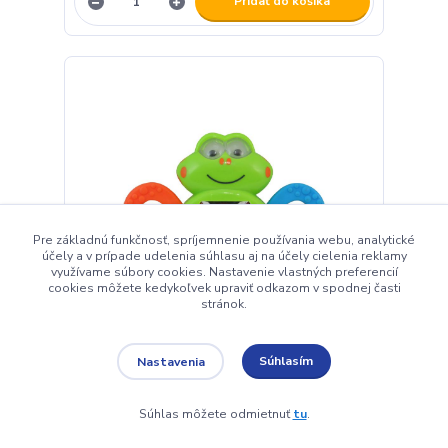
Pridať do košíka
Pre základnú funkčnosť, spríjemnenie používania webu, analytické
účely a v prípade udelenia súhlasu aj na účely cielenia reklamy
využívame súbory cookies. Nastavenie vlastných preferencií
cookies môžete kedykoľvek upraviť odkazom v spodnej časti
stránok.
Súhlasím
Nastavenia
Detská hrkálka Baby Mix žabka
8,70 EUR
Skladom
Súhlas môžete odmietnuť
tu
.