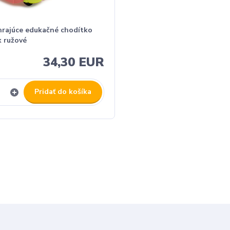
hrajúce edukačné chodítko
x ružové
34,30 EUR
Pridať do košíka