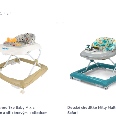
1-4 z 4
chodítko Baby Mix s
Detské chodítko Milly Mall
m a silikónovými kolieskami
Safari