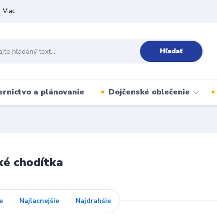
Viac
Hľadať
ernictvo a plánovanie
Dojčenské oblečenie
ké chodítka
e
Najlacnejšie
Najdrahšie