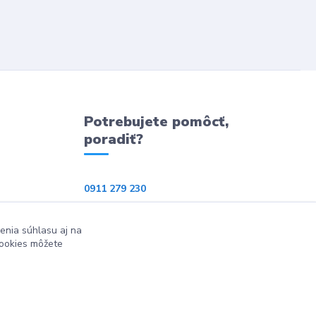
Potrebujete pomôcť,
poradiť?
0911 279 230
info@ppkeshop.sk
enia súhlasu aj na
cookies môžete