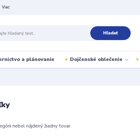
Viac
Hľadať
ernictvo a plánovanie
Dojčenské oblečenie
ľky
egórii nebol nájdený žiadny tovar.