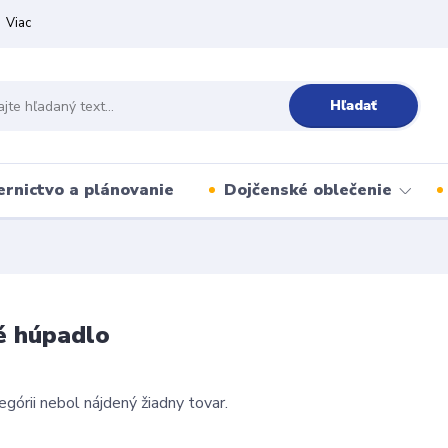
Viac
Hľadať
ernictvo a plánovanie
Dojčenské oblečenie
é húpadlo
egórii nebol nájdený žiadny tovar.