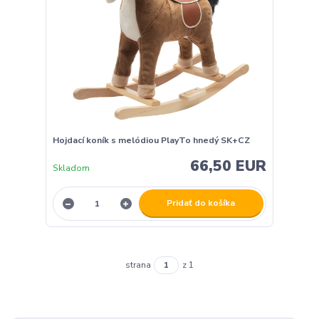
Hojdací koník s melódiou PlayTo hnedý SK+CZ
66,50 EUR
Skladom
Pridať do košíka
strana
z 1