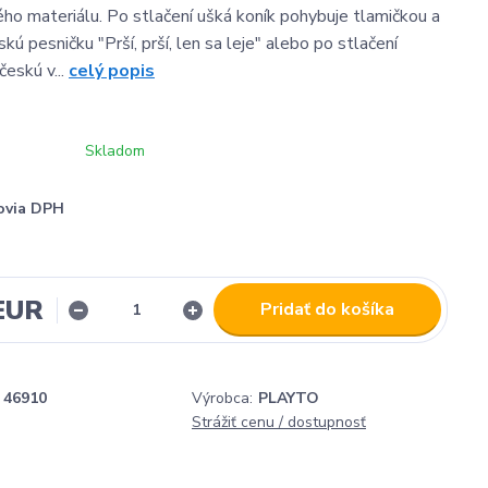
ho materiálu. Po stlačení ušká koník pohybuje tlamičkou a
kú pesničku "Prší, prší, len sa leje" alebo po stlačení
českú v...
celý popis
Skladom
ovia DPH
 EUR
Pridať do košíka
46910
Výrobca:
PLAYTO
Strážiť cenu / dostupnosť