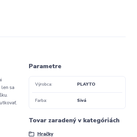
Parametre
i
Výrobca
PLAYTO
 len sa
šku.
Farba
Sivá
utkovať.
Tovar zaradený v kategóriách
Hračky