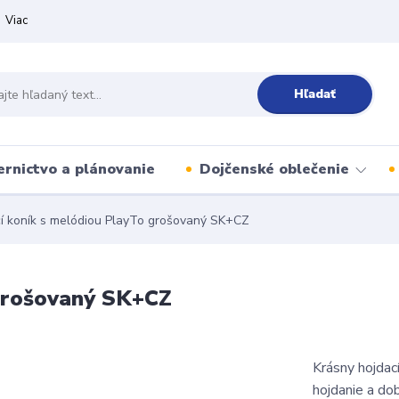
Viac
Hľadať
ernictvo a plánovanie
Dojčenské oblečenie
í koník s melódiou PlayTo grošovaný SK+CZ
 grošovaný SK+CZ
Krásny hojdac
hojdanie a do