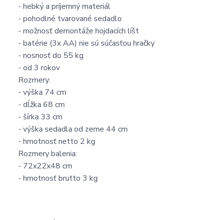
- hebký a príjemný materiál
- pohodlné tvarované sedadlo
- možnosť demontáže hojdacích líšt
- batérie (3x AA) nie sú súčasťou hračky
- nosnosť do 55 kg
- od 3 rokov
Rozmery:
- výška 74 cm
- dĺžka 68 cm
- šírka 33 cm
- výška sedadla od zeme 44 cm
- hmotnosť netto 2 kg
Rozmery balenia:
- 72x22x48 cm
- hmotnosť brutto 3 kg