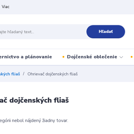
Viac
Hľadať
ernictvo a plánovanie
Dojčenské oblečenie
kých fliaš
Ohrievač dojčenských fliaš
ač dojčenských fliaš
egórii nebol nájdený žiadny tovar.