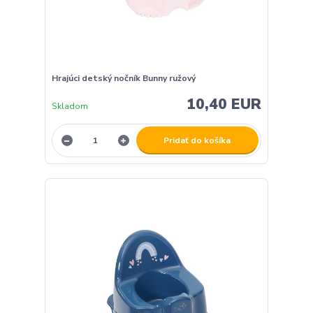
Hrajúci detský nočník Bunny ružový
10,40 EUR
Skladom
Pridať do košíka