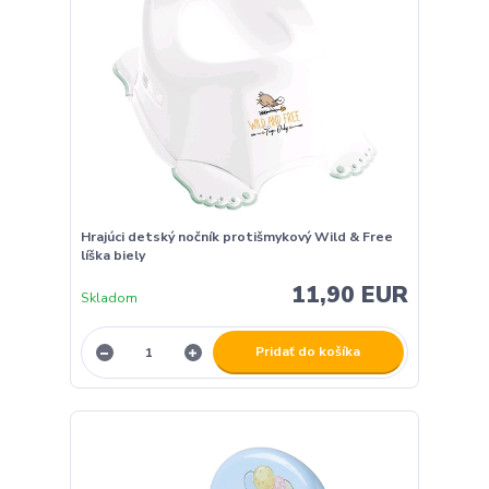
Hrajúci detský nočník protišmykový Wild & Free
líška biely
11,90 EUR
Skladom
Pridať do košíka