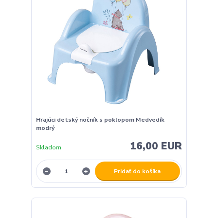
Hrajúci detský nočník s poklopom Medvedík
modrý
16,00 EUR
Skladom
Pridať do košíka