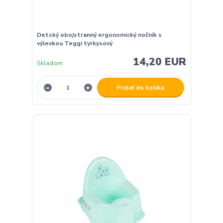
Detský obojstranný ergonomický nočník s
výlevkou Teggi tyrkysový
14,20 EUR
Skladom
Pridať do košíka