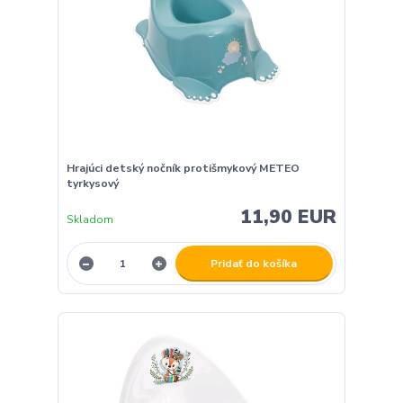
Hrajúci detský nočník protišmykový METEO
tyrkysový
11,90 EUR
Skladom
Pridať do košíka