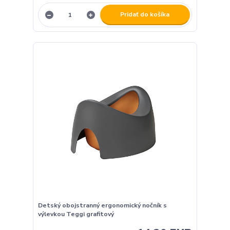
Pridať do košíka
Detský obojstranný ergonomický nočník s
výlevkou Teggi grafitový