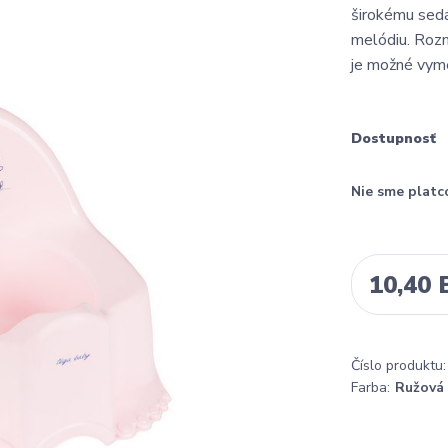
širokému sedá
melódiu. Roz
je možné vym
Dostupnosť
Nie sme platc
10,40
Číslo produktu:
Farba:
Ružová