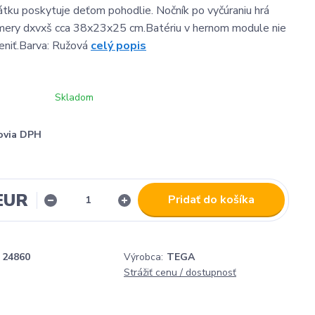
tku poskytuje deťom pohodlie. Nočník po vyčúraniu hrá
mery dxvxš cca 38x23x25 cm.Batériu v hernom module nie
eniť.Barva: Ružová
celý popis
Skladom
ovia DPH
 EUR
Pridať do košíka
24860
Výrobca:
TEGA
Strážiť cenu / dostupnosť