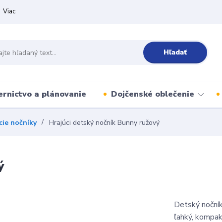
Viac
Hľadať
ernictvo a plánovanie
Dojčenské oblečenie
cie nočníky
Hrajúci detský nočník Bunny ružový
ý
Detský nočník
ľahký, kompak