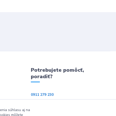
Potrebujete pomôcť,
poradiť?
0911 279 230
info@ppkeshop.sk
enia súhlasu aj na
cookies môžete