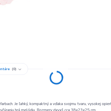
ntáre
0
farbach. Je ľahký, kompaktný a vďaka svojmu tvaru, vysokej opier
vyčúraniu hrá melódiu. Rozmery dxvxš cca 38x23x25 cm.