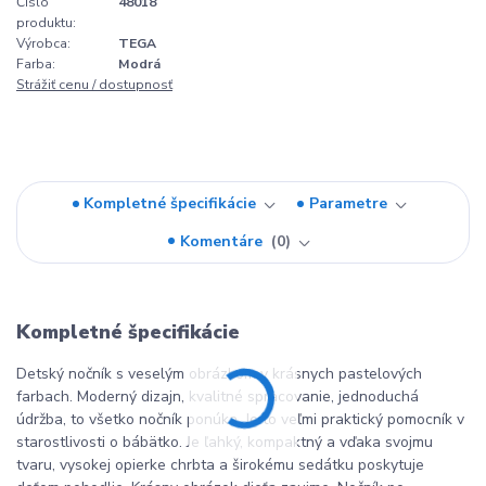
Číslo
48018
produktu:
Výrobca:
TEGA
Farba:
Modrá
Strážiť cenu / dostupnosť
Kompletné špecifikácie
Parametre
Komentáre
0
Kompletné špecifikácie
Detský nočník s veselým obrázkom v krásnych pastelových
farbach. Moderný dizajn, kvalitné spracovanie, jednoduchá
údržba, to všetko nočník ponúka. Je to veľmi praktický pomocník v
starostlivosti o bábätko. Je ľahký, kompaktný a vďaka svojmu
tvaru, vysokej opierke chrbta a širokému sedátku poskytuje