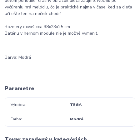
deťom pohodlie. Krásny obrázok dieťa zaujme. Nočník po
vyčúraniu hrá melódiu, čo je praktické najmä v čase, keď sa dieťa
učí ešte len na nočník chodiť.
Rozmery dxvxš cca 38x23x25 cm.
Batériu v hernom module nie je možné vymeniť.
Barva: Modrá
Parametre
Výrobca
TEGA
Farba
Modrá
Tovar zaradený v kategóriách