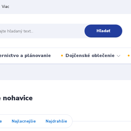
Viac
Hľadať
ernictvo a plánovanie
Dojčenské oblečenie
 nohavice
e
Najlacnejšie
Najdrahšie