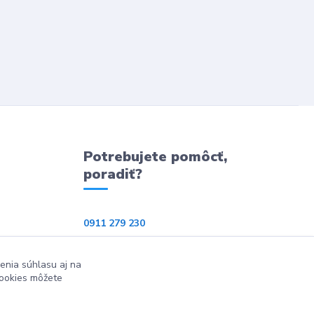
Potrebujete pomôcť,
poradiť?
0911 279 230
info@ppkeshop.sk
enia súhlasu aj na
cookies môžete