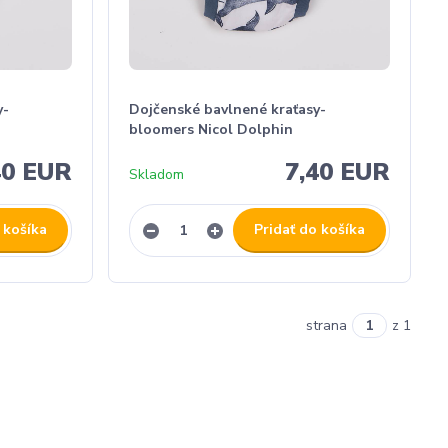
y-
Dojčenské bavlnené kraťasy-
bloomers Nicol Dolphin
40 EUR
7,40 EUR
Skladom
 košíka
Pridať do košíka
strana
z 1