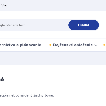
Viac
Hľadať
ernictvo a plánovanie
Dojčenské oblečenie
né
egórii nebol nájdený žiadny tovar.