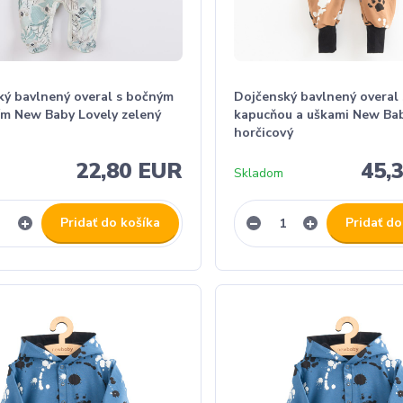
ký bavlnený overal s bočným
Dojčenský bavlnený overal 
ím New Baby Lovely zelený
kapucňou a uškami New Ba
horčicový
22,80 EUR
45,
Skladom
Pridať do košíka
Pridať do