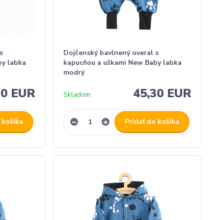
s
Dojčenský bavlnený overal s
by labka
kapucňou a uškami New Baby labka
modrý
30 EUR
45,30 EUR
Skladom
 košíka
Pridať do košíka