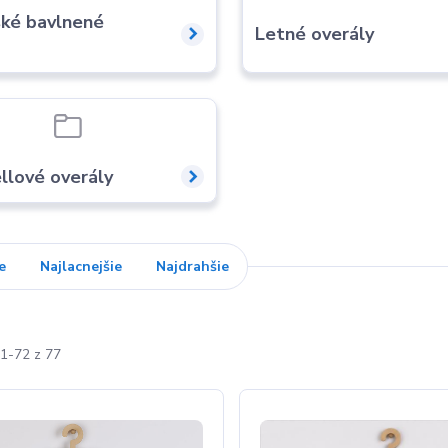
ské bavlnené
Letné overály
llové overály
e
Najlacnejšie
Najdrahšie
1-72 z 77