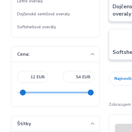
Letné overály
Dojčen
overaly
Dojčenské semišové overaly
Softshellové overály
Softshe
Cena:
EUR
EUR
Najnovši
Zobrazujem 
Štítky