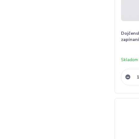
Dojčens
zapínan
Skladom