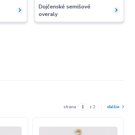
Dojčenské semišové
overaly
strana
z 2
ďalšie