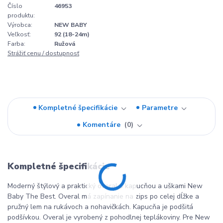
Číslo
46953
produktu:
Výrobca:
NEW BABY
Veľkosť:
92 (18-24m)
Farba:
Ružová
Strážiť cenu / dostupnosť
Kompletné špecifikácie
Parametre
Komentáre
0
Kompletné špecifikácie
Moderný štýlový a praktický overal s kapucňou a uškami New
Baby The Best. Overal má zapínanie na zips po celej dĺžke a
pružný lem na rukávoch a nohavičkách. Kapucňa je podšitá
podšívkou. Overal je vyrobený z pohodlnej teplákoviny. Pre New