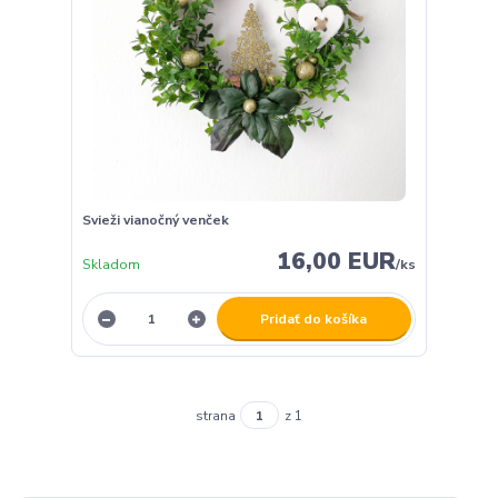
Svieži vianočný venček
16,00 EUR
Skladom
/
ks
Pridať do košíka
strana
z 1