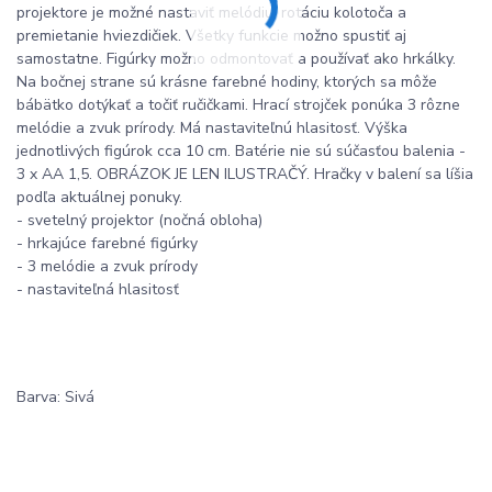
projektore je možné nastaviť melódiu, rotáciu kolotoča a
premietanie hviezdičiek. Všetky funkcie možno spustiť aj
samostatne. Figúrky možno odmontovať a používať ako hrkálky.
Na bočnej strane sú krásne farebné hodiny, ktorých sa môže
bábätko dotýkať a točiť ručičkami. Hrací strojček ponúka 3 rôzne
melódie a zvuk prírody. Má nastaviteľnú hlasitosť. Výška
jednotlivých figúrok cca 10 cm. Batérie nie sú súčasťou balenia -
3 x AA 1,5. OBRÁZOK JE LEN ILUSTRAČÝ. Hračky v balení sa líšia
podľa aktuálnej ponuky.
- svetelný projektor (nočná obloha)
- hrkajúce farebné figúrky
- 3 melódie a zvuk prírody
- nastaviteľná hlasitosť
Barva: Sivá