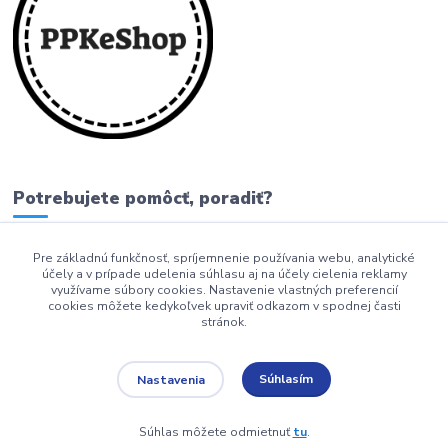
Potrebujete pomôcť, poradiť?
Pre základnú funkčnosť, spríjemnenie používania webu, analytické
0911 279 230
účely a v prípade udelenia súhlasu aj na účely cielenia reklamy
využívame súbory cookies. Nastavenie vlastných preferencií
info@ppkeshop.sk
cookies môžete kedykoľvek upraviť odkazom v spodnej časti
stránok.
Súhlasím
Nastavenia
Súhlas môžete odmietnuť
tu
.
Vytvorené na
Eshop-rychlo.sk