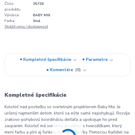
Číslo
35728
produktu:
Výrobca:
BABY MIX
Farba:
Sivá
Strážiť cenu / dostupnosť
Kompletné špecifikácie
Parametre
Komentáre
0
Kompletné špecifikácie
Kolotoč nad postieľku so svetelným projektorom Baby Mix. Je
určený najmenším deťom, ktoré sa ešte samé nepohybujú. Rozvíja
zrakovo-pohybovú koordináciu dieťaťa a upokojuje ho pred
zaspaním. Kolotoč má svetelný projektor s hviezdičkami, ktorý
mení farbu a plní aj funkciu nočnej lampičky. Pomocou tlačidiel na