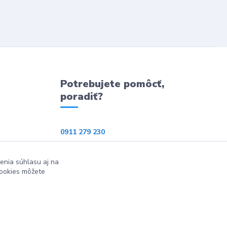
Potrebujete pomôcť,
poradiť?
0911 279 230
info@ppkeshop.sk
enia súhlasu aj na
cookies môžete