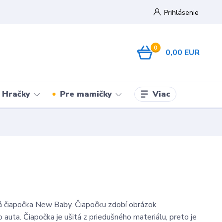
Prihlásenie
0
0,00 EUR
Viac
Hračky
Pre mamičky
á čiapočka New Baby. Čiapočku zdobí obrázok
 auta. Čiapočka je ušitá z priedušného materiálu, preto je