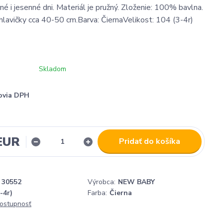
né i jesenné dni. Materiál je pružný. Zloženie: 100% bavlna.
lavičky cca 40-50 cm.Barva: ČiernaVelikost: 104 (3-4r)
Skladom
ovia DPH
 EUR
Pridať do košíka
30552
Výrobca:
NEW BABY
-4r)
Farba:
Čierna
dostupnosť