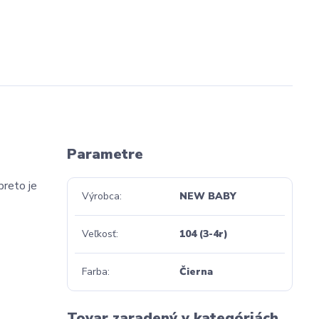
Parametre
preto je
Výrobca
NEW BABY
Veľkosť
104 (3-4r)
Farba
Čierna
Tovar zaradený v kategóriách