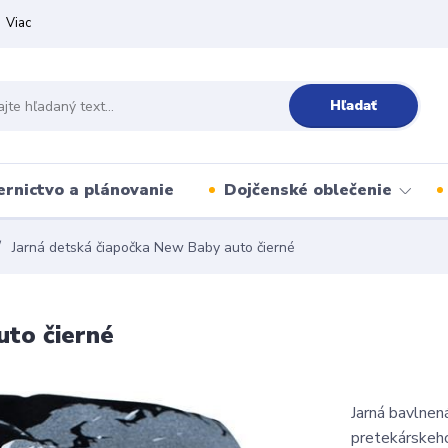
Viac
Hľadať
ernictvo a plánovanie
Dojčenské oblečenie
Jarná detská čiapočka New Baby auto čierné
uto čierné
Jarná bavlnen
pretekárskeho