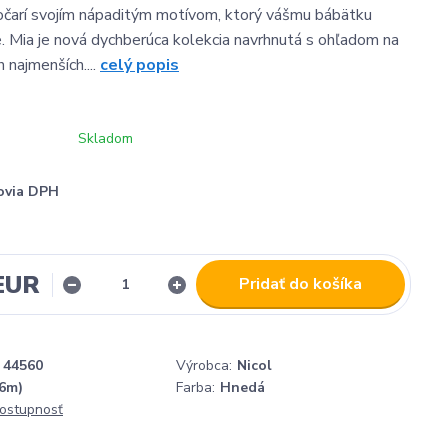
očarí svojím nápaditým motívom, ktorý vášmu bábätku
e. Mia je nová dychberúca kolekcia navrhnutá s ohľadom na
 najmenších....
celý popis
Skladom
ovia DPH
 EUR
Pridať do košíka
44560
Výrobca:
Nicol
-6m)
Farba:
Hnedá
dostupnosť