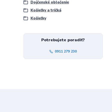
Dojčenské oblečenie
Košieľky a tričká
Košieľky
Potrebujete poradiť?
0911 279 230