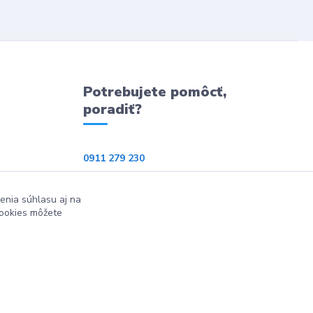
Potrebujete pomôcť,
poradiť?
0911 279 230
info@ppkeshop.sk
enia súhlasu aj na
cookies môžete
Vytvorené na
Eshop-rychlo.sk