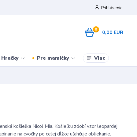
Prihlásenie
0
0,00 EUR
Viac
Hračky
Pre mamičky
enská košieľka Nicol Mia. Košieľku zdobí vzor leopardej
apínanie na cvočky po celej dĺžke uľahčuje obliekanie.