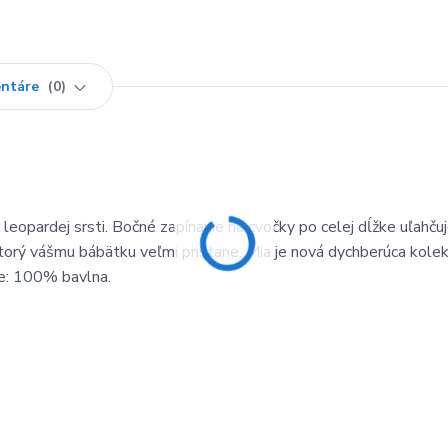
ntáre
0
leopardej srsti. Bočné zapínanie na cvočky po celej dĺžke uľahču
torý vášmu bábätku veľmi pristane. Mia je nová dychberúca kolek
ie: 100% bavlna.