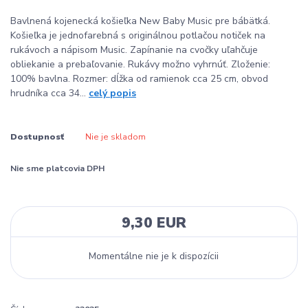
Bavlnená kojenecká košieľka New Baby Music pre bábätká.
Košieľka je jednofarebná s originálnou potlačou notiček na
rukávoch a nápisom Music. Zapínanie na cvočky uľahčuje
obliekanie a prebaľovanie. Rukávy možno vyhrnúť. Zloženie:
100% bavlna. Rozmer: dĺžka od ramienok cca 25 cm, obvod
hrudníka cca 34...
celý popis
Dostupnosť
Nie je skladom
Nie sme platcovia DPH
9,30 EUR
Momentálne nie je k dispozícii