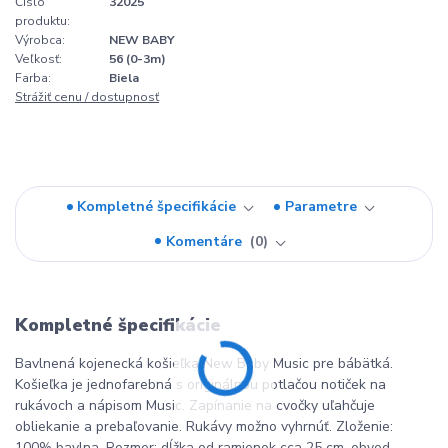
Číslo
32025
produktu:
Výrobca:
NEW BABY
Veľkosť:
56 (0-3m)
Farba:
Biela
Strážiť cenu / dostupnosť
Kompletné špecifikácie
Parametre
Komentáre
0
Kompletné špecifikácie
Bavlnená kojenecká košieľka New Baby Music pre bábätká.
Košieľka je jednofarebná s originálnou potlačou notiček na
rukávoch a nápisom Music. Zapínanie na cvočky uľahčuje
obliekanie a prebaľovanie. Rukávy možno vyhrnúť. Zloženie:
100% bavlna. Rozmer: dĺžka od ramienok cca 25 cm, obvod