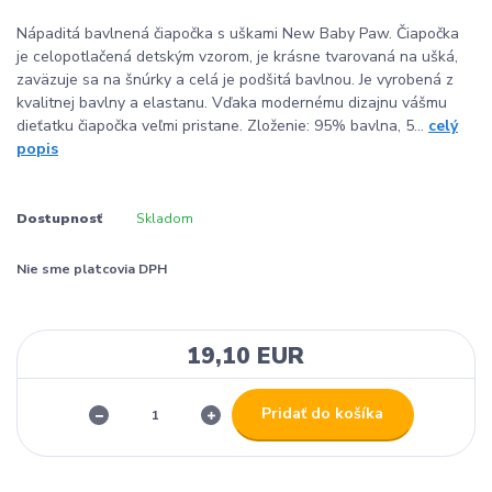
Nápaditá bavlnená čiapočka s uškami New Baby Paw. Čiapočka
je celopotlačená detským vzorom, je krásne tvarovaná na ušká,
zaväzuje sa na šnúrky a celá je podšitá bavlnou. Je vyrobená z
kvalitnej bavlny a elastanu. Vďaka modernému dizajnu vášmu
dieťatku čiapočka veľmi pristane. Zloženie: 95% bavlna, 5...
celý
popis
Dostupnosť
Skladom
Nie sme platcovia DPH
19,10 EUR
Pridať do košíka