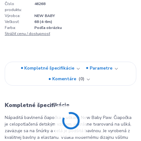
Číslo
46268
produktu:
Výrobca:
NEW BABY
Veľkosť:
68 (4-6m)
Farba:
Podľa obrázku
Strážiť cenu / dostupnosť
Kompletné špecifikácie
Parametre
Komentáre
0
Kompletné špecifikácie
Nápaditá bavlnená čiapočka s uškami New Baby Paw. Čiapočka
je celopotlačená detským vzorom, je krásne tvarovaná na ušká,
zaväzuje sa na šnúrky a celá je podšitá bavlnou. Je vyrobená z
kvalitnej bavlny a elastanu. Vďaka modernému dizajnu vášmu