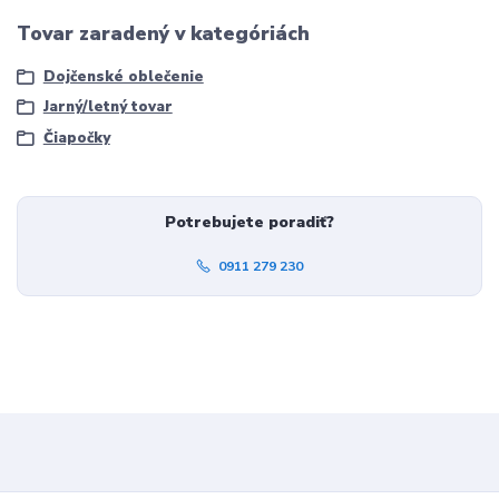
Tovar zaradený v kategóriách
Dojčenské oblečenie
Jarný/letný tovar
Čiapočky
Potrebujete poradiť?
0911 279 230