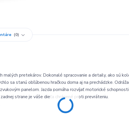
ntáre
0
malých pretekárov. Dokonalé spracovanie a detaily, ako sú kol
rýchlo sa stanú obľúbenou hračkou doma aj na prechádzke. Odráža
ý zvukovým panelom. Jazda pomáha rozvíjať motorické schopnosti 
 zadnej strane je váše dieťa chránené proti prevráteniu.
.