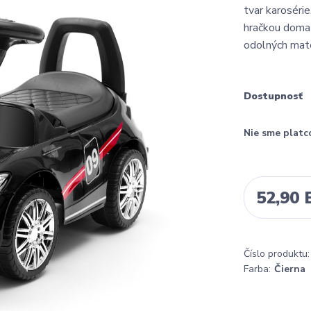
tvar karoséri
hračkou doma 
odolných mater
Dostupnosť
Nie sme platc
52,90
Číslo produktu:
Farba:
Čierna