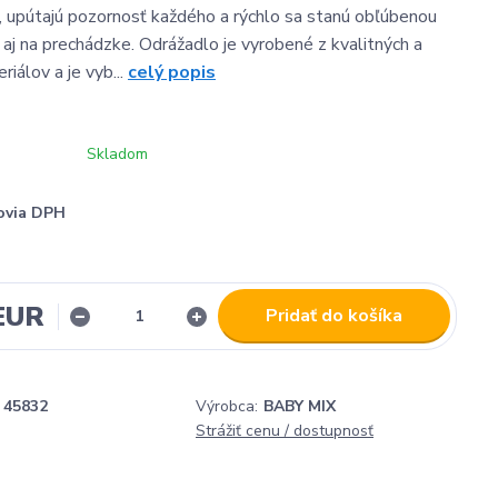
e, upútajú pozornosť každého a rýchlo sa stanú obľúbenou
aj na prechádzke. Odrážadlo je vyrobené z kvalitných a
iálov a je vyb...
celý popis
Skladom
ovia DPH
 EUR
Pridať do košíka
45832
Výrobca:
BABY MIX
Strážiť cenu / dostupnosť