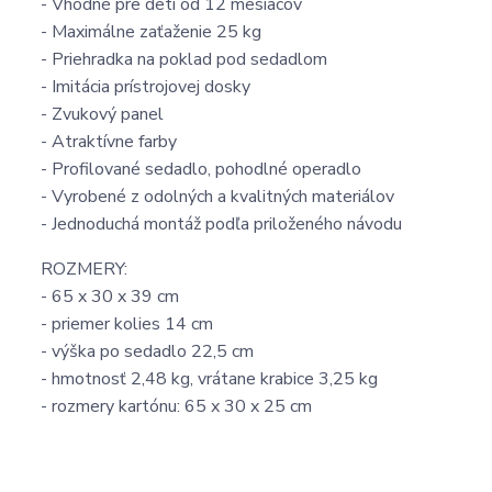
- Vhodné pre deti od 12 mesiacov
- Maximálne zaťaženie 25 kg
- Priehradka na poklad pod sedadlom
- Imitácia prístrojovej dosky
- Zvukový panel
- Atraktívne farby
- Profilované sedadlo, pohodlné operadlo
- Vyrobené z odolných a kvalitných materiálov
- Jednoduchá montáž podľa priloženého návodu
ROZMERY:
- 65 x 30 x 39 cm
- priemer kolies 14 cm
- výška po sedadlo 22,5 cm
- hmotnosť 2,48 kg, vrátane krabice 3,25 kg
- rozmery kartónu: 65 x 30 x 25 cm