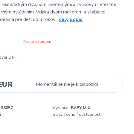
 realistickým dizajnom, svetelnými a zvukovými efektmi,
duchým ovládaním. Vďaka dvom motorom a stabilnej
 ideálna pre deti od 3 rokov...
celý popis
Nie je skladom
ovia DPH
 EUR
Momentálne nie je k dispozícii
38057
Výrobca:
BABY MIX
á
Strážiť cenu / dostupnosť