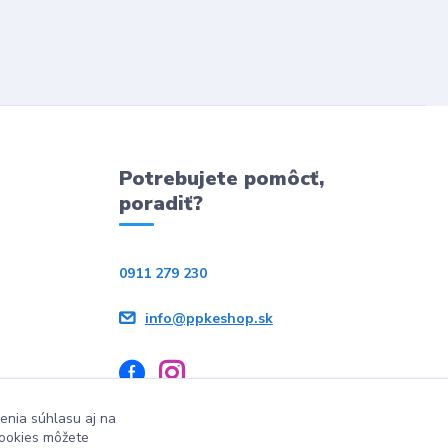
Potrebujete pomôcť,
poradiť?
0911 279 230
info@ppkeshop.sk
enia súhlasu aj na
cookies môžete