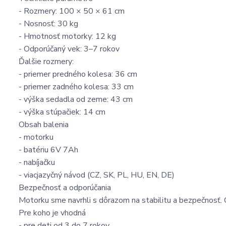
- Rozmery: 100 × 50 × 61 cm
- Nosnosť: 30 kg
- Hmotnosť motorky: 12 kg
- Odporúčaný vek: 3–7 rokov
Ďalšie rozmery:
- priemer predného kolesa: 36 cm
- priemer zadného kolesa: 33 cm
- výška sedadla od zeme: 43 cm
- výška stúpačiek: 14 cm
Obsah balenia
- motorku
- batériu 6V 7Ah
- nabíjačku
- viacjazyčný návod (CZ, SK, PL, HU, EN, DE)
Bezpečnosť a odporúčania
Motorku sme navrhli s dôrazom na stabilitu a bezpečnosť. 
Pre koho je vhodná
- pre deti od 3 do 7 rokov