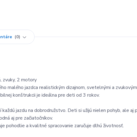
ntáre
0
, zvuky, 2 motory
o malého jazdca realistickým dizajnom, svetelnými a zvukovými
nej konštrukcii je ideálna pre deti od 3 rokov.
aždú jazdu na dobrodružstvo. Deti si užijú nielen pohyb, ale aj p
dná aj pre začiatočníkov.
je pohodlie a kvalitné spracovanie zaručuje dlhú životnosť.