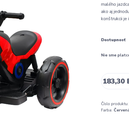
malého jazdca
ako aj jedno
konštrukcii je
Dostupnosť
Nie sme platc
183,30
Číslo produktu:
Farba:
Červen