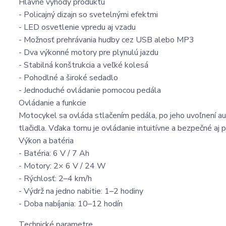
Hlavné výhody produktu
- Policajný dizajn so svetelnými efektmi
- LED osvetlenie vpredu aj vzadu
- Možnosť prehrávania hudby cez USB alebo MP3
- Dva výkonné motory pre plynulú jazdu
- Stabilná konštrukcia a veľké kolesá
- Pohodlné a široké sedadlo
- Jednoduché ovládanie pomocou pedála
Ovládanie a funkcie
Motocykel sa ovláda stlačením pedála, po jeho uvoľnení a
tlačidla. Vďaka tomu je ovládanie intuitívne a bezpečné aj 
Výkon a batéria
- Batéria: 6 V / 7 Ah
- Motory: 2× 6 V / 24 W
- Rýchlosť: 2–4 km/h
- Výdrž na jedno nabitie: 1–2 hodiny
- Doba nabíjania: 10–12 hodín
Technické parametre