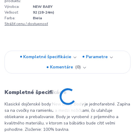
produktu:
Výrobca:
NEW BABY
Veľkosť:
92 (18-24m)
Farba:
Biela
Strážiť cenu / dostupnosť
Kompletné špecifikácie
Parametre
Komentáre
0
Kompletné špecifikácie
Klasické dojčenské body New Baby. Body je jednofarebné. Zapína
sa na cvočky na ramienku a medzi nožičkami, čo uľahčuje
obliekanie a prebaľovanie. Body je vyrobené z príjemného a
kvalitného materiálu, v ktorom sa bábätko bude cítiť veľmi
pohodlne. Zloženie: 100% bavlna.