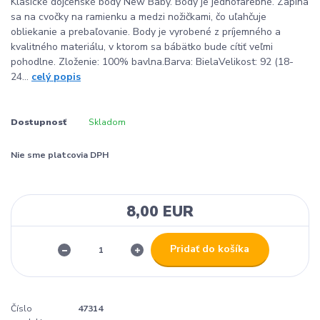
Klasické dojčenské body New Baby. Body je jednofarebné. Zapína
sa na cvočky na ramienku a medzi nožičkami, čo uľahčuje
obliekanie a prebaľovanie. Body je vyrobené z príjemného a
kvalitného materiálu, v ktorom sa bábätko bude cítiť veľmi
pohodlne. Zloženie: 100% bavlna.Barva: BielaVelikost: 92 (18-
24...
celý popis
Dostupnosť
Skladom
Nie sme platcovia DPH
8,00 EUR
Pridať do košíka
Číslo
47314