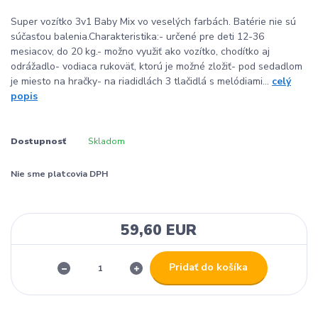
Super vozítko 3v1 Baby Mix vo veselých farbách. Batérie nie sú
súčasťou balenia.Charakteristika:- určené pre deti 12-36
mesiacov, do 20 kg.- možno využiť ako vozítko, chodítko aj
odrážadlo- vodiaca rukoväť, ktorú je možné zložiť- pod sedadlom
je miesto na hračky- na riadidlách 3 tlačidlá s melódiami...
celý
popis
Dostupnosť
Skladom
Nie sme platcovia DPH
59,60 EUR
Pridať do košíka