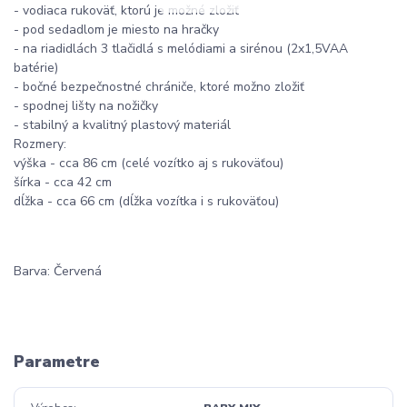
- vodiaca rukoväť, ktorú je možné zložiť
- pod sedadlom je miesto na hračky
- na riadidlách 3 tlačidlá s melódiami a sirénou (2x1,5VAA
batérie)
- bočné bezpečnostné chrániče, ktoré možno zložiť
- spodnej lišty na nožičky
- stabilný a kvalitný plastový materiál
Rozmery:
výška - cca 86 cm (celé vozítko aj s rukoväťou)
šírka - cca 42 cm
dĺžka - cca 66 cm (dĺžka vozítka i s rukoväťou)
Barva: Červená
Parametre