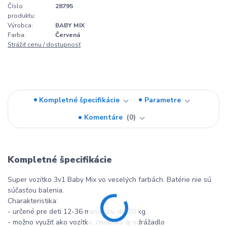
Číslo
28795
produktu:
Výrobca:
BABY MIX
Farba:
Červená
Strážiť cenu / dostupnosť
Kompletné špecifikácie
Parametre
Komentáre
0
Kompletné špecifikácie
Super vozítko 3v1 Baby Mix vo veselých farbách. Batérie nie sú
súčasťou balenia.
Charakteristika:
- určené pre deti 12-36 mesiacov, do 20 kg.
- možno využiť ako vozítko, chodítko aj odrážadlo