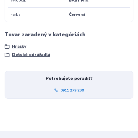
Výrobca
BABY MIX
Farba
Červená
Tovar zaradený v kategóriách
Hračky
Detské odrážadlá
Potrebujete poradiť?
0911 279 230