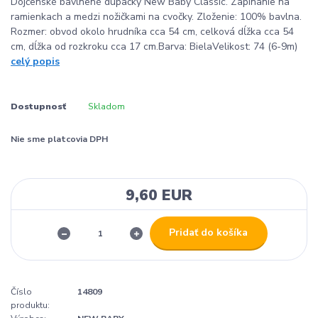
Dojčenské bavlnené dupačky New Baby Classic. Zapínanie na
ramienkach a medzi nožičkami na cvočky. Zloženie: 100% bavlna.
Rozmer: obvod okolo hrudníka cca 54 cm, celková dĺžka cca 54
cm, dĺžka od rozkroku cca 17 cm.Barva: BielaVelikost: 74 (6-9m)
celý popis
Dostupnosť
Skladom
Nie sme platcovia DPH
9,60 EUR
Pridať do košíka
Číslo
14809
produktu: