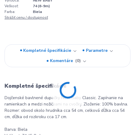
Výrobca:
NEW BABY
Veľkosť:
74 (6-9m)
Farba:
Biela
Strážiť cenu / dostupnosť
Kompletné špecifikácie
Parametre
Komentáre
0
Kompletné špecifikácie
Dojčenské bavlnené dupačky New Baby Classic. Zapínanie na
ramienkach a medzi nožičkami na cvočky. Zloženie: 100% bavlna.
Rozmer: obvod okolo hrudníka cca 54 cm, celková dĺžka cca 54
cm, dĺžka od rozkroku cca 17 cm.
Barva: Biela