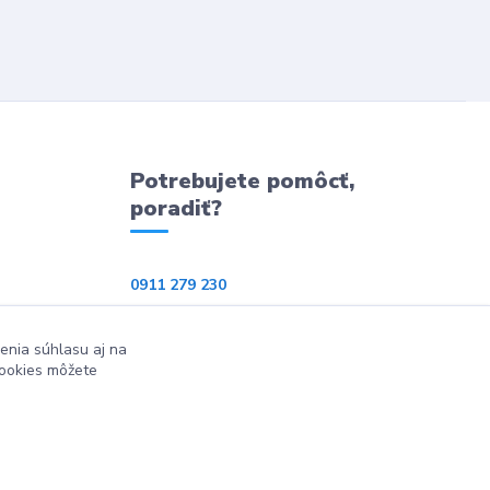
Potrebujete pomôcť,
poradiť?
0911 279 230
info@ppkeshop.sk
enia súhlasu aj na
cookies môžete