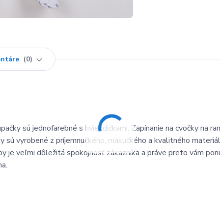
ntáre
0
pačky sú jednofarebné s hviezdičkami. Zapínanie na cvočky na ra
ky sú vyrobené z príjemnučkého, mäkučkého a kvalitného materiál
y je veľmi dôležitá spokojnosť zákazníka a práve preto vám po
na.