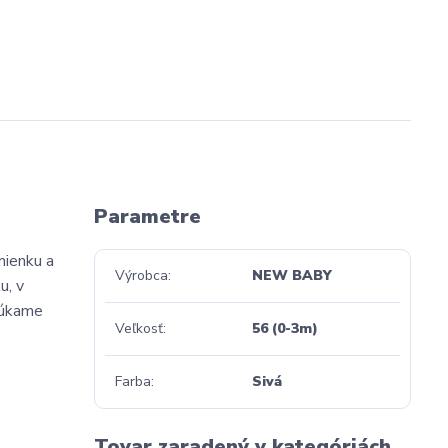
Parametre
mienku a
Výrobca
NEW BABY
u, v
núkame
Veľkosť
56 (0-3m)
Farba
Sivá
Tovar zaradený v kategóriách