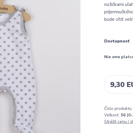
nožičkami uľa
príjemnučkého
bude cítiť veľ
Dostupnosť
Nie sme platc
9,30 
Číslo produktu:
Veľkosť:
56 (0
Strážiť cenu / 