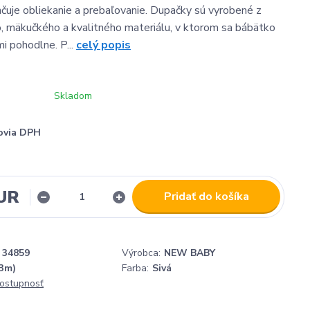
hčuje obliekanie a prebaľovanie. Dupačky sú vyrobené z
, mäkučkého a kvalitného materiálu, v ktorom sa bábätko
mi pohodlne. P...
celý popis
Skladom
ovia DPH
EUR
Pridať do košíka
34859
Výrobca:
NEW BABY
-3m)
Farba:
Sivá
dostupnosť