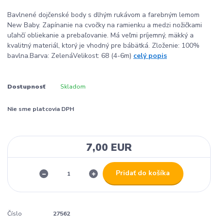
Bavlnené dojčenské body s dlhým rukávom a farebným lemom
New Baby. Zapínanie na cvočky na ramienku a medzi nožičkami
uľahčí obliekanie a prebaľovanie. Má veľmi príjemný, mäkký a
kvalitný materiál, ktorý je vhodný pre bábätká. Zloženie: 100%
bavlna.Barva: ZelenáVelikost: 68 (4-6m)
celý popis
Dostupnosť
Skladom
Nie sme platcovia DPH
7,00 EUR
Pridať do košíka
Číslo
27562