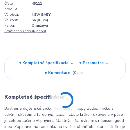
Číslo
45222
produktu:
Výrobca:
NEW BABY
Veľkosť:
56 (0-3m)
Farba:
Oranžová
Strážiť cenu / dostupnosť
Kompletné špecifikácie
Parametre
Komentáre
0
Kompletné špecifikácie
Bavlnené dojčenské tričko New Baby Happy Bulbs. Tričko s
dlhým rukávom a farebným lemom okolo krčku, rukávov a v páse
je celopotlačené vtipnými a šťastnými žiarovkami s nápisom good
idea. Zapínanie na ramienku na cvoček uľahčí obliekanie. Tričko je