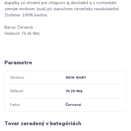
dupačky sú vhodné pre chlapcov aj dievčatká a s roztomilým
zimným motívom, budú pri vianočnom stromčeku neodolateľné.
Zloženie: 100% bavlna.
Barva: Červená
Velikost: 74 (6-9m)
Parametre
Výrobca
NEW BABY
Veľkosť
74 (6-9m)
Farba
Červená
Tovar zaradený v kategóriách