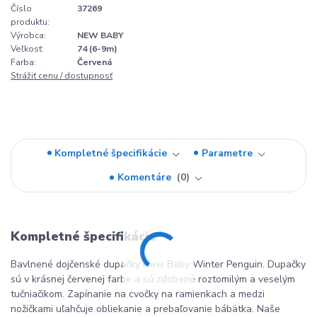
Číslo
37269
produktu:
Výrobca:
NEW BABY
Veľkosť:
74 (6-9m)
Farba:
Červená
Strážiť cenu / dostupnosť
Kompletné špecifikácie
Parametre
Komentáre
0
Kompletné špecifikácie
Bavlnené dojčenské dupačky New Baby Winter Penguin. Dupačky
sú v krásnej červenej farbe a sú zdobené roztomilým a veselým
tučniačikom. Zapínanie na cvočky na ramienkach a medzi
nožičkami uľahčuje obliekanie a prebaľovanie bábätka. Naše