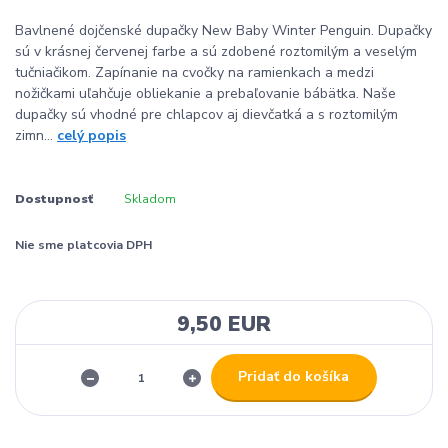
Bavlnené dojčenské dupačky New Baby Winter Penguin. Dupačky
sú v krásnej červenej farbe a sú zdobené roztomilým a veselým
tučniačikom. Zapínanie na cvočky na ramienkach a medzi
nožičkami uľahčuje obliekanie a prebaľovanie bábätka. Naše
dupačky sú vhodné pre chlapcov aj dievčatká a s roztomilým
zimn...
celý popis
Dostupnosť
Skladom
Nie sme platcovia DPH
9,50 EUR
Pridať do košíka