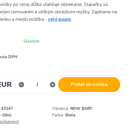
cvočky po celej dĺžke uľahčuje obliekanie. Dupačky sú
bným lemovaním a veľkým obrázkom myšky. Zapínanie na
ienku a medzi nožička...
celý popis
Skladom
ovia DPH
 EUR
Pridať do košíka
42247
Výrobca:
NEW BABY
2-18m)
Farba:
Biela
dostupnosť