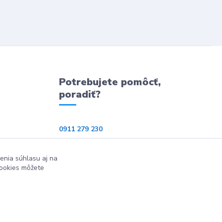
Potrebujete pomôcť,
poradiť?
0911 279 230
info@ppkeshop.sk
enia súhlasu aj na
cookies môžete