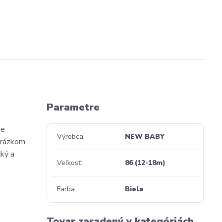
Parametre
je
Výrobca
NEW BABY
obrázkom
čký a
Veľkosť
86 (12-18m)
Farba
Biela
Tovar zaradený v kategóriách