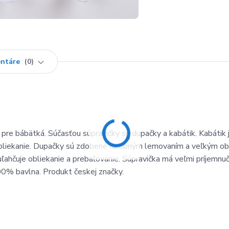
ntáre
0
e bábätká. Súčasťou súpravičky sú dupačky a kabátik. Kabátik 
e obliekanie. Dupačky sú zdobené farebným lemovaním a veľkým 
ľahčuje obliekanie a prebaľovanie. Súpravička má veľmi príjemnu
100% bavlna. Produkt českej značky.