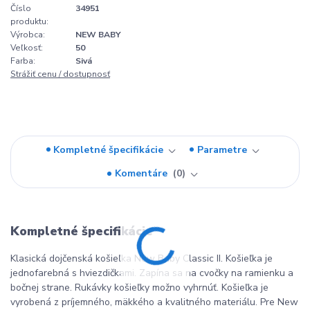
Číslo
34951
produktu:
Výrobca:
NEW BABY
Veľkosť:
50
Farba:
Sivá
Strážiť cenu / dostupnosť
Kompletné špecifikácie
Parametre
Komentáre
0
Kompletné špecifikácie
Klasická dojčenská košieľka New Baby Classic II. Košieľka je
jednofarebná s hviezdičkami. Zapína sa na cvočky na ramienku a
bočnej strane. Rukávky košieľky možno vyhrnúť. Košieľka je
vyrobená z príjemného, mäkkého a kvalitného materiálu. Pre New