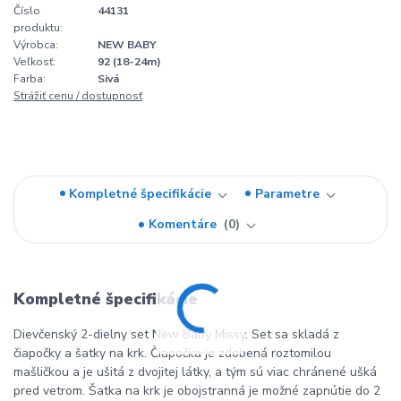
Číslo
44131
produktu:
Výrobca:
NEW BABY
Veľkosť:
92 (18-24m)
Farba:
Sivá
Strážiť cenu / dostupnosť
Kompletné špecifikácie
Parametre
Komentáre
0
Kompletné špecifikácie
Dievčenský 2-dielny set New Baby Missy. Set sa skladá z
čiapočky a šatky na krk. Čiapočka je zdobená roztomilou
mašličkou a je ušitá z dvojitej látky, a tým sú viac chránené ušká
pred vetrom. Šatka na krk je obojstranná je možné zapnútie do 2