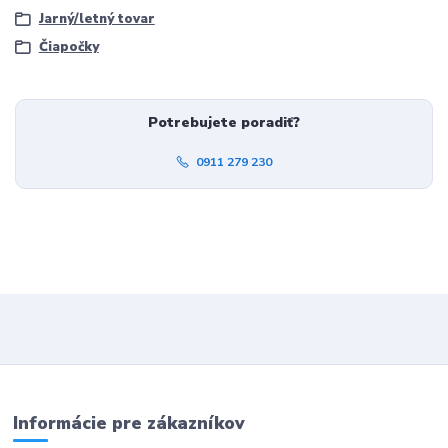
Jarný/letný tovar
Čiapočky
Potrebujete poradiť?
0911 279 230
Informácie pre zákazníkov