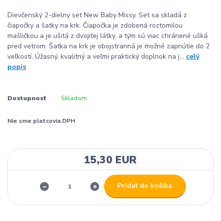
Dievčenský 2-dielny set New Baby Missy. Set sa skladá z
čiapočky a šatky na krk. Čiapočka je zdobená roztomilou
mašličkou a je ušitá z dvojitej látky, a tým sú viac chránené ušká
pred vetrom. Šatka na krk je obojstranná je možné zapnútie do 2
veľkostí. Úžasný, kvalitný a veľmi praktický doplnok na j...
celý
popis
Dostupnosť
Skladom
Nie sme platcovia DPH
15,30 EUR
Pridať do košíka