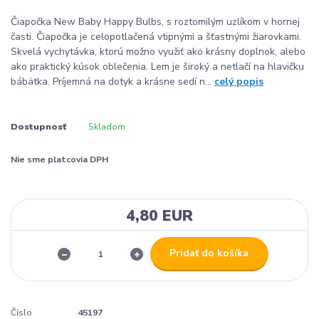
Čiapočka New Baby Happy Bulbs, s roztomilým uzlíkom v hornej
časti. Čiapočka je celopotlačená vtipnými a šťastnými žiarovkami.
Skvelá vychytávka, ktorú možno využiť ako krásny doplnok, alebo
ako praktický kúsok oblečenia. Lem je široký a netlačí na hlavičku
bábätka. Príjemná na dotyk a krásne sedí n...
celý popis
Dostupnosť
Skladom
Nie sme platcovia DPH
4,80 EUR
Pridať do košíka
Číslo
45197