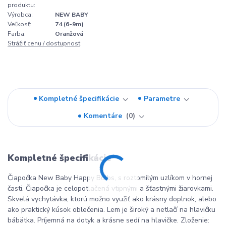
produktu:
Výrobca:
NEW BABY
Veľkosť:
74 (6-9m)
Farba:
Oranžová
Strážiť cenu / dostupnosť
Kompletné špecifikácie
Parametre
Komentáre
0
Kompletné špecifikácie
Čiapočka New Baby Happy Bulbs, s roztomilým uzlíkom v hornej
časti. Čiapočka je celopotlačená vtipnými a šťastnými žiarovkami.
Skvelá vychytávka, ktorú možno využiť ako krásny doplnok, alebo
ako praktický kúsok oblečenia. Lem je široký a netlačí na hlavičku
bábätka. Príjemná na dotyk a krásne sedí na hlavičke. Zloženie: