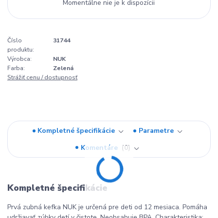
Momentálne nie je k dispozícii
Číslo
31744
produktu:
Výrobca:
NUK
Farba:
Zelená
Strážiť cenu / dostupnosť
Kompletné špecifikácie
Parametre
Komentáre
0
Kompletné špecifikácie
Prvá zubná kefka NUK je určená pre deti od 12 mesiaca. Pomáha
udržiavať zúbky detí v čistote. Neobsahuje BPA. Charakteristika: