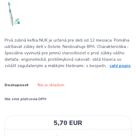
Prvá zubná kefka NUK je určená pre deti od 12 mesiaca. Pomáha
udržiavať zúbky detí v čistote. Neobsahuje BPA. Charakteristika:-
špeciálne vyvinutá pre jemnú starostlivosť o prvé zúbky vášho
dieťaťa- ergonomická, protišmyková rukoväť- oblá hlavica so
zvlášť zaguľatenými a mäkkými štetinami- s bezpečn...
celý popis
Dostupnosť
Nie je skladom
Nie sme platcovia DPH
5,70 EUR