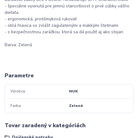
- špeciálne vyvinutá pre jemnú starostlivosť o prvé zúbky vášho
dieťaťa
- ergonomická, protišmyková rukoväť
- oblá hlavica so zvlášť zaguľatenými a mäkkými štetinami
- s bezpečnostnou zarážkou, ktorá sa dá použiť aj ako stojan
Barva: Zelená
Parametre
Výrobca
NUK
Farba
Zelená
Tovar zaradený v kategóriách
Dojčenské potreby