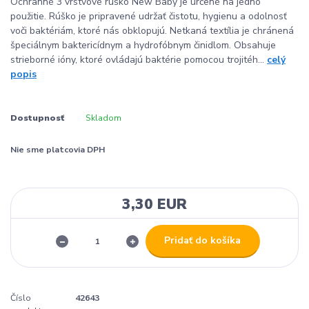
Ochranné 3 vrstvové rúško New Baby je určené na jedno
použitie. Rúško je pripravené udržať čistotu, hygienu a odolnosť
voči baktériám, ktoré nás obklopujú. Netkaná textília je chránená
špeciálnym baktericídnym a hydrofóbnym činidlom. Obsahuje
strieborné ióny, ktoré ovládajú baktérie pomocou trojitéh...
celý
popis
Dostupnosť
Skladom
Nie sme platcovia DPH
3,30 EUR
Pridať do košíka
Číslo
42643