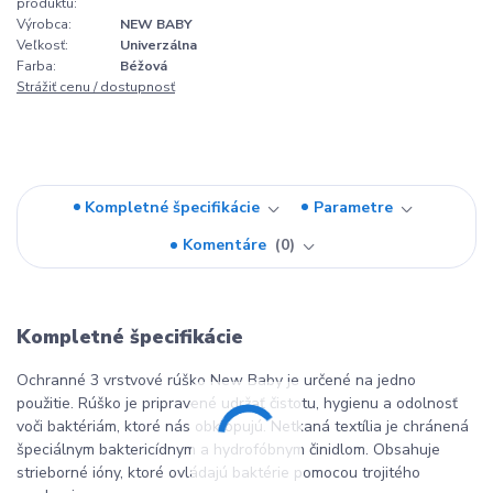
produktu:
Výrobca:
NEW BABY
Veľkosť:
Univerzálna
Farba:
Béžová
Strážiť cenu / dostupnosť
Kompletné špecifikácie
Parametre
Komentáre
0
Kompletné špecifikácie
Ochranné 3 vrstvové rúško New Baby je určené na jedno
použitie. Rúško je pripravené udržať čistotu, hygienu a odolnosť
voči baktériám, ktoré nás obklopujú. Netkaná textília je chránená
špeciálnym baktericídnym a hydrofóbnym činidlom. Obsahuje
strieborné ióny, ktoré ovládajú baktérie pomocou trojitého