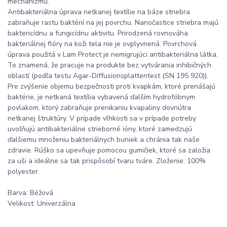
mechanizmu.
Antibakteriálna úprava netkanej textílie na báze striebra
zabraňuje rastu baktérií na jej povrchu. Nanočastice striebra majú
baktericídnu a fungicídnu aktivitu. Prirodzená rovnováha
bakteriálnej flóry na koži tela nie je ovplyvnená. Povrchová
úprava použitá v Lam Protect je nemigrujúci antibakteriálna látka.
To znamená, že pracuje na produkte bez vytvárania inhibičných
oblastí (podľa testu Agar-Diffusionsplattentest (SN 195 920)).
Pre zvýšenie objemu bezpečnosti proti kvapkám, ktoré prenášajú
baktérie, je netkaná textília vybavená ďalším hydrofóbnym
povlakom, ktorý zabraňuje prenikaniu kvapaliny dovnútra
netkanej štruktúry. V prípade vlhkosti sa v prípade potreby
uvoľňujú antibakteriálne strieborné ióny, ktoré zamedzujú
ďalšiemu množeniu bakteriálnych buniek a chránia tak naše
zdravie. Rúško sa upevňuje pomocou gumičiek, ktoré sa založia
za uši a ideálne sa tak prispôsobí tvaru tváre. Zloženie: 100%
polyester.
Barva: Béžová
Velikost: Univerzálna