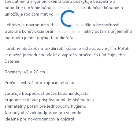
špeciálnemu ergonomickému tvaru poskytuje bezpečné a
pohodlné uloženie bábätka vo vaničke, čo uľahčuje kúpanie a
umožňuje rodičom mať voľné ruky.
Lehátko je navrhnuté s dôrazom na pohodlie a bezpečnosť.
Stabilná konštrukcia bráni posúvaniu a mäkký poťah z príjemného
materiálu jemne objíma telo dieťaťa.
Farebný obrázok na textílii robí kúpanie ešte zábavnejším. Poťah
je možné jednoducho zložiť a vyprať v práčke, čo uľahčuje jeho
čistenie.
Rozmery: 42 × 20 cm
Prečo si vybrať toto kúpacie lehátko:
zaručuje bezpečnosť počas kúpania dojčaťa
ergonomický tvar prispôsobený detskému telu
snímateľný poťah pre jednoduchú hygienu
farebný obrázok podporuje hru vo vode
ideálne pre novorodencov a dojčatá