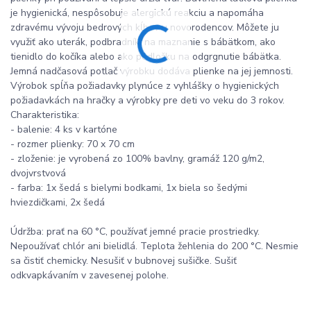
je hygienická, nespôsobuje alergickú reakciu a napomáha
zdravému vývoju bedrových kĺbov u novorodencov. Môžete ju
využiť ako uterák, podbradník, na maznanie s bábätkom, ako
tienidlo do kočíka alebo ako podložku na odgrgnutie bábätka.
Jemná nadčasová potlač výrobku dodáva plienke na jej jemnosti.
Výrobok spĺňa požiadavky plynúce z vyhlášky o hygienických
požiadavkách na hračky a výrobky pre deti vo veku do 3 rokov.
Charakteristika:
- balenie: 4 ks v kartóne
- rozmer plienky: 70 x 70 cm
- zloženie: je vyrobená zo 100% bavlny, gramáž 120 g/m2,
dvojvrstvová
- farba: 1x šedá s bielymi bodkami, 1x biela so šedými
hviezdičkami, 2x šedá
Údržba: prať na 60 °C, používať jemné pracie prostriedky.
Nepoužívať chlór ani bielidlá. Teplota žehlenia do 200 °C. Nesmie
sa čistiť chemicky. Nesušiť v bubnovej sušičke. Sušiť
odkvapkávaním v zavesenej polohe.