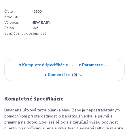
Číslo
46900
produktu:
Výrobca:
NEW BABY
Farba:
Sivá
Strážiť cenu / dostupnosť
Kompletné špecifikácie
Parametre
Komentáre
0
Kompletné špecifikácie
Bavlnená látková tetra plienka New Baby je nepostrádateľným
pomocníkom pri starostlivosti o bábätko. Plienka je pevná a
príjemná na dotyk. Štyri zašité okraje zaručujú vyššiu odolnosť
plienky pri používaní a lepšie držia tvar. Bavlnená látková plienka