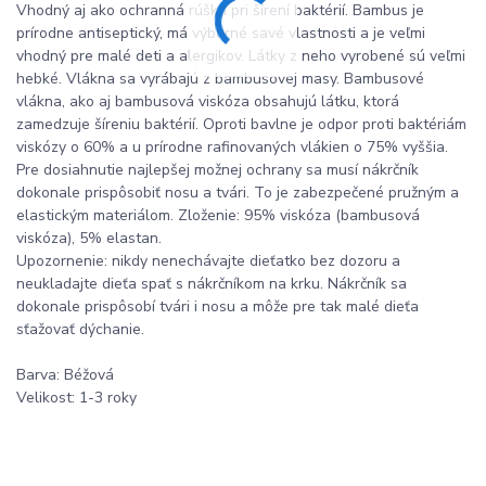
Vhodný aj ako ochranná rúška pri šírení baktérií. Bambus je
prírodne antiseptický, má výborné savé vlastnosti a je veľmi
vhodný pre malé deti a alergikov. Látky z neho vyrobené sú veľmi
hebké. Vlákna sa vyrábajú z bambusovej masy. Bambusové
vlákna, ako aj bambusová viskóza obsahujú látku, ktorá
zamedzuje šíreniu baktérií. Oproti bavlne je odpor proti baktériám
viskózy o 60% a u prírodne rafinovaných vlákien o 75% vyššia.
Pre dosiahnutie najlepšej možnej ochrany sa musí nákrčník
dokonale prispôsobiť nosu a tvári. To je zabezpečené pružným a
elastickým materiálom. Zloženie: 95% viskóza (bambusová
viskóza), 5% elastan.
Upozornenie: nikdy nenechávajte dieťatko bez dozoru a
neukladajte dieťa spať s nákrčníkom na krku. Nákrčník sa
dokonale prispôsobí tvári i nosu a môže pre tak malé dieťa
sťažovať dýchanie.
Barva: Béžová
Velikost: 1-3 roky