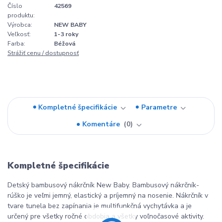
Číslo
42569
produktu:
Výrobca:
NEW BABY
Veľkosť:
1-3 roky
Farba:
Béžová
Strážiť cenu / dostupnosť
Kompletné špecifikácie
Parametre
Komentáre
0
Kompletné špecifikácie
Detský bambusový nákrčník New Baby. Bambusový nákrčník-
rúško je veľmi jemný, elastický a príjemný na nosenie. Nákrčník v
tvare tunela bez zapínania je multifunkčná vychytávka a je
určený pre všetky ročné obdobia a všetky voľnočasové aktivity.