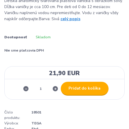
Detská anatomicky tvarovaná plastová vanička s obrázkom sovy.
Dĺžka vaničky je cca 100 cm. Pre deti od 0 do 12 mesiacov.
Vaničku naplnenú vodou nepremiestňujte. Vodu z vaničky vždy
najskôr odčerpajte.Barva: Sivá
celý popis
Dostupnosť
Skladom
Nie sme platcovia DPH
21,90 EUR
Pridať do košíka
Číslo
18501
produktu:
Výrobca:
TEGA
Farba:
Sivá