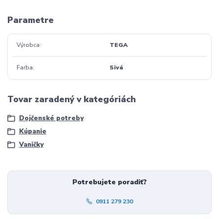
Parametre
Výrobca
TEGA
Farba
Sivá
Tovar zaradený v kategóriách
Dojčenské potreby
Kúpanie
Vaničky
Potrebujete poradiť?
0911 279 230