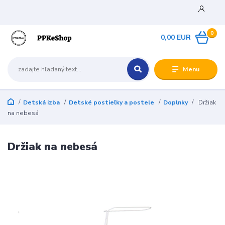
0
0,00 EUR
Menu
Detská izba
Detské postieľky a postele
Doplnky
Držiak
na nebesá
Držiak na nebesá