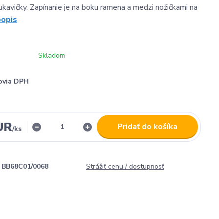
ukavičky. Zapínanie je na boku ramena a medzi nožičkami na
popis
Skladom
ovia DPH
UR
Pridať do košíka
/
ks
BB68C01/0068
Strážiť cenu / dostupnosť