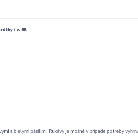
úžky / v. 68
mi a bielymi pásikmi. Rukávy je možné v prípade potreby vyhrnú