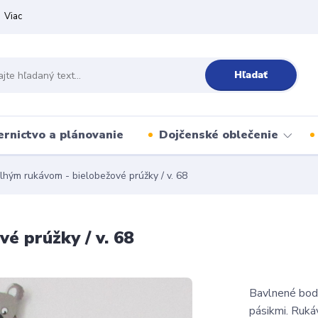
Viac
Hľadať
ernictvo a plánovanie
Dojčenské oblečenie
lhým rukávom - bielobežové prúžky / v. 68
é prúžky / v. 68
Bavlnené body
pásikmi. Ruká