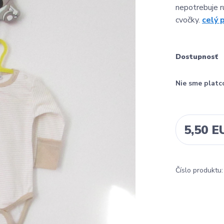
nepotrebuje r
cvočky.
celý 
Dostupnosť
Nie sme platc
5,50 E
Číslo produktu: