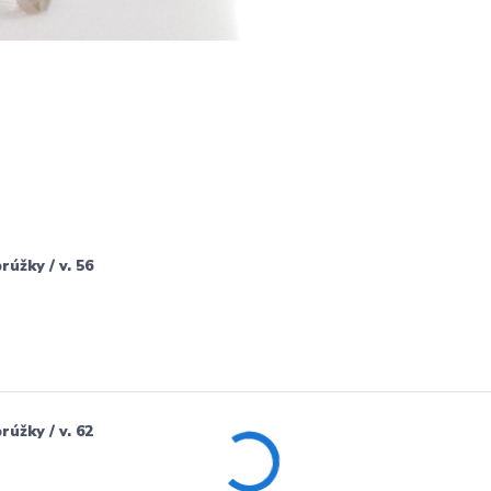
úžky / v. 56
úžky / v. 62