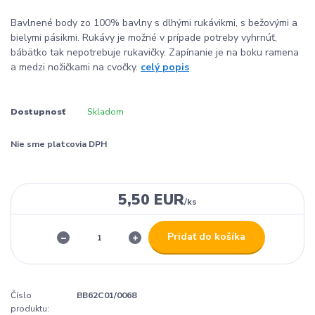
Bavlnené body zo 100% bavlny s dlhými rukávikmi, s bežovými a
bielymi pásikmi. Rukávy je možné v prípade potreby vyhrnúť,
bábätko tak nepotrebuje rukavičky. Zapínanie je na boku ramena
a medzi nožičkami na cvočky.
celý popis
Dostupnosť
Skladom
Nie sme platcovia DPH
5,50 EUR
/
ks
Pridať do košíka
Číslo
BB62C01/0068
produktu: