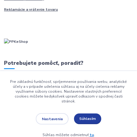
Reklamácie a vrátenie tovaru
Potrebujete pomôcť, poradiť?
Pre základnú funkčnosť, spríjemnenie používania webu, analytické
0911 279 230
účely a v prípade udelenia súhlasu aj na účely cielenia reklamy
využívame súbory cookies. Nastavenie vlastných preferencií
info@ppkeshop.sk
cookies môžete kedykoľvek upraviť odkazom v spodnej časti
stránok.
Súhlasím
Nastavenia
Súhlas môžete odmietnuť
tu
.
Vytvorené na
Eshop-rychlo.sk