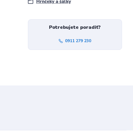
Hrnčeky a šálky
Potrebujete poradiť?
0911 279 230