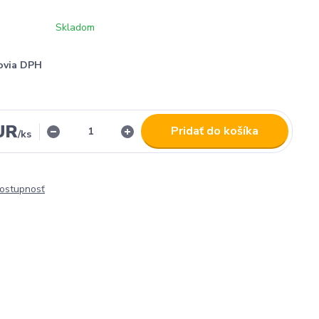
Skladom
ovia DPH
UR
Pridať do košíka
/
ks
dostupnosť