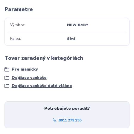
Parametre
Výrobca
NEW BABY
Farba
Sivá
Tovar zaradený v kategóriách
Pre mamičky
Dojčiace vankúše
Dojčiace vankúše duté vlákno
Potrebujete poradiť?
0911 279 230