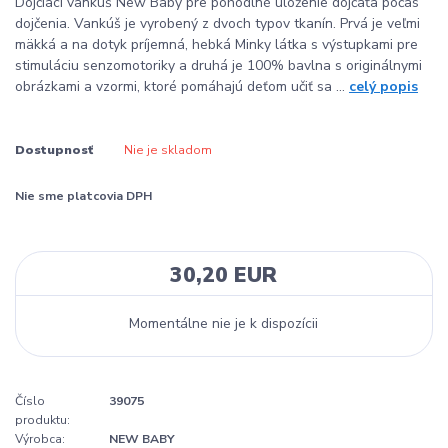
Dojčiaci vankúš New Baby pre pohodlné uloženie dojčaťa počas
dojčenia. Vankúš je vyrobený z dvoch typov tkanín. Prvá je veľmi
mäkká a na dotyk príjemná, hebká Minky látka s výstupkami pre
stimuláciu senzomotoriky a druhá je 100% bavlna s originálnymi
obrázkami a vzormi, ktoré pomáhajú deťom učiť sa ...
celý popis
Dostupnosť
Nie je skladom
Nie sme platcovia DPH
30,20 EUR
Momentálne nie je k dispozícii
Číslo
39075
produktu:
Výrobca:
NEW BABY