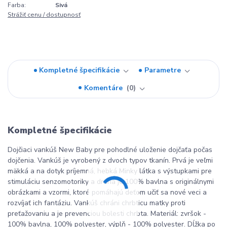
Farba:
Sivá
Strážiť cenu / dostupnosť
Kompletné špecifikácie
Parametre
Komentáre
0
Kompletné špecifikácie
Dojčiaci vankúš New Baby pre pohodlné uloženie dojčaťa počas
dojčenia. Vankúš je vyrobený z dvoch typov tkanín. Prvá je veľmi
mäkká a na dotyk príjemná, hebká Minky látka s výstupkami pre
stimuláciu senzomotoriky a druhá je 100% bavlna s originálnymi
obrázkami a vzormi, ktoré pomáhajú deťom učiť sa nové veci a
rozvíjať ich fantáziu. Vankúš chráni chrbticu matky proti
preťažovaniu a je prevenciou bolesti chrbta. Materiál: zvršok -
100% bavlna, 100% polyester, výplň - 100% polyester. Dĺžka po