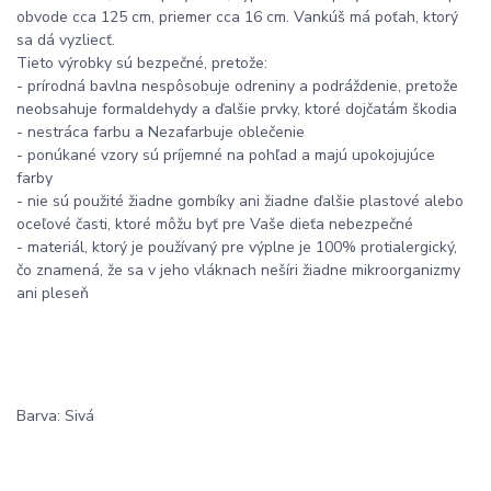
obvode cca 125 cm, priemer cca 16 cm. Vankúš má poťah, ktorý
sa dá vyzliecť.
Tieto výrobky sú bezpečné, pretože:
- prírodná bavlna nespôsobuje odreniny a podráždenie, pretože
neobsahuje formaldehydy a ďalšie prvky, ktoré dojčatám škodia
- nestráca farbu a Nezafarbuje oblečenie
- ponúkané vzory sú príjemné na pohľad a majú upokojujúce
farby
- nie sú použité žiadne gombíky ani žiadne ďalšie plastové alebo
oceľové časti, ktoré môžu byť pre Vaše dieťa nebezpečné
- materiál, ktorý je používaný pre výplne je 100% protialergický,
čo znamená, že sa v jeho vláknach nešíri žiadne mikroorganizmy
ani pleseň
Barva: Sivá