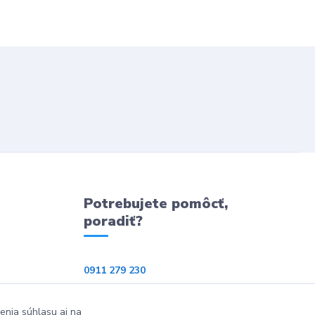
Potrebujete pomôcť,
poradiť?
0911 279 230
info@ppkeshop.sk
enia súhlasu aj na