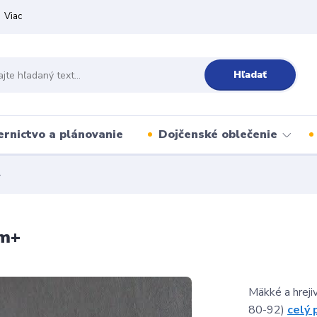
Viac
Hľadať
ernictvo a plánovanie
Dojčenské oblečenie
+
2m+
Mäkké a hreji
80-92)
celý 