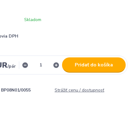
Skladom
ovia DPH
UR
Pridať do košíka
/
pár
BP08N01/0055
Strážiť cenu / dostupnosť