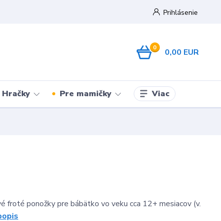
Prihlásenie
0
0,00 EUR
Viac
Hračky
Pre mamičky
vé froté ponožky pre bábätko vo veku cca 12+ mesiacov (v.
popis