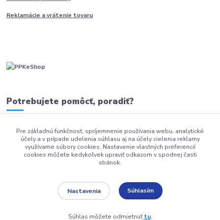
Reklamácie a vrátenie tovaru
Potrebujete pomôcť, poradiť?
Pre základnú funkčnosť, spríjemnenie používania webu, analytické
0911 279 230
účely a v prípade udelenia súhlasu aj na účely cielenia reklamy
využívame súbory cookies. Nastavenie vlastných preferencií
info@ppkeshop.sk
cookies môžete kedykoľvek upraviť odkazom v spodnej časti
stránok.
Súhlasím
Nastavenia
Súhlas môžete odmietnuť
tu
.
Vytvorené na
Eshop-rychlo.sk