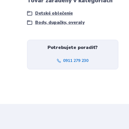
Tovar zaradený v kategóriách
Detské oblečenie
Body, dupačky, overaly
Potrebujete poradiť?
0911 279 230