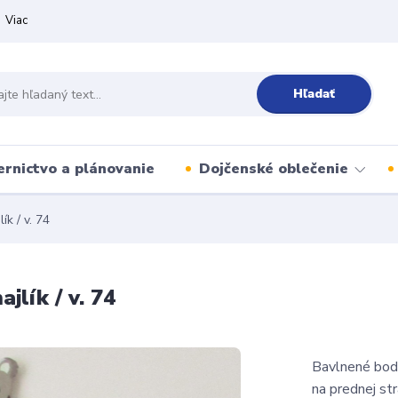
Viac
Hľadať
ernictvo a plánovanie
Dojčenské oblečenie
k / v. 74
jlík / v. 74
Bavlnené body
na prednej st