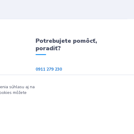
Potrebujete pomôcť,
poradiť?
0911 279 230
info@ppkeshop.sk
enia súhlasu aj na
cookies môžete