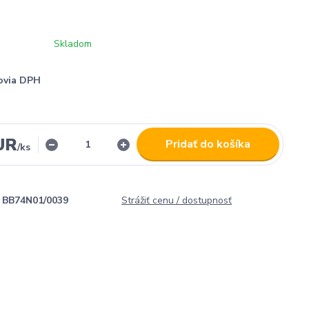
Skladom
ovia DPH
UR
Pridať do košíka
/
ks
BB74N01/0039
Strážiť cenu / dostupnosť