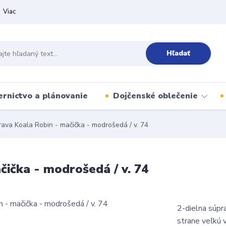
Viac
Hľadať
ernictvo a plánovanie
Dojčenské oblečenie
ava Koala Robin - mačička - modrošedá / v. 74
čička - modrošedá / v. 74
2-dielna súpra
strane veľkú 